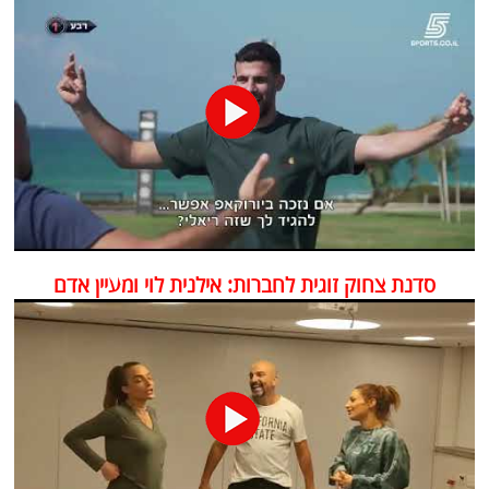
סדנת צחוק זוגית לחברות: אילנית לוי ומעיין אדם