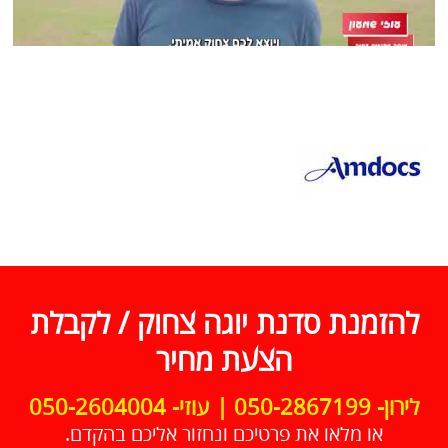
להזמנת סדנת יוגה צחוק / לקבלת
הצעת מחיר
לירון- 050-2867199 | עוזי- 050-2604004
או מלאו את פרטיכם ונחזור אליכם בהקדם.