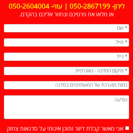
לירון- 050-2867199 | עוזי- 050-2604004
או מלאו את פרטיכם ונחזור אליכם בהקדם.
אני מאשר קבלת דיוור ותוכן איכותי על סדנאות צחוק