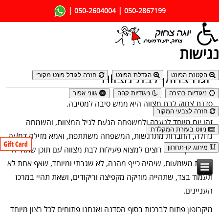
|
|
050-2604004
050-2867199
נגישות
יוגה צחוק לבת מצווה
הקטנת הפונט
הגדלת הפונט
חזרה לגודל פונט מקורי
ניגודיות בהירה
ניגודיות קהה
גווני אפור
סדנת צחוק לבת מצווה היא ממש סיבה למסיבה.
חזרה לצבעי המקור
זהו יום מיוחד לנערה ולמשפחה הגעת לגיל המצוות, והשמחה
ניווט בעזרת המקלדת
גדולה, החברות מתרגשות, המשפחה משתתפת, ואמא מזילה דמעה
מיתוג קו-תחתון
וגם צוחקת אתם רוצים למצוא פעילות לבת מצווה עם תוכן שתהייה
מלאת משמעות, שיהיה כייף מהנה, לא שגרתי ומיוחד, שאף אחת לא
תעמוד בצד, שתהייה מוזיקה מקפיצה וריקודים, ושאת תהיי במרכז
העניינים.
מיקרופון פתוח לברכות בסוף הסדנה ואנחנו פתוחים לכל רצון מיוחד