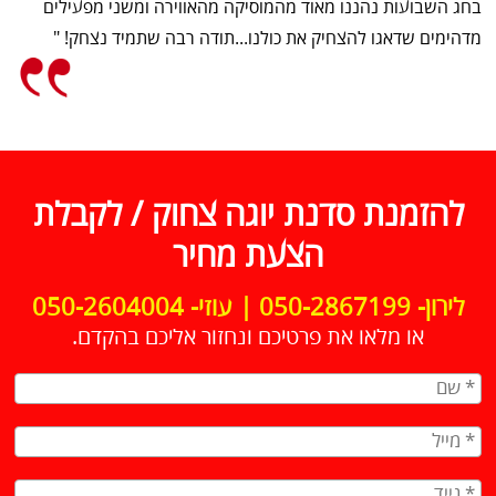
בחג השבועות נהננו מאוד מהמוסיקה מהאווירה ומשני מפעילים
מדהימים שדאגו להצחיק את כולנו...תודה רבה שתמיד נצחק! "
להזמנת סדנת יוגה צחוק / לקבלת
הצעת מחיר
לירון- 050-2867199 | עוזי- 050-2604004
או מלאו את פרטיכם ונחזור אליכם בהקדם.