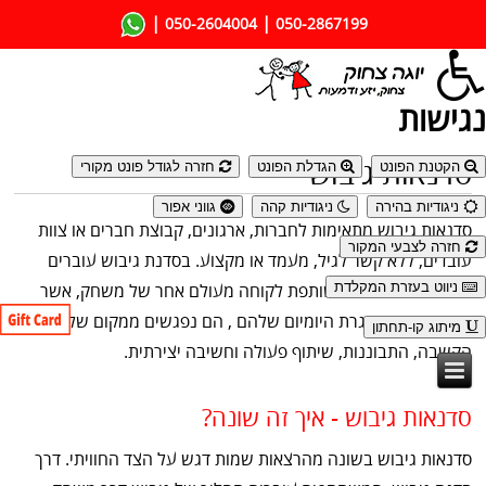
|
|
050-2604004
050-2867199
נגישות
סדנאות גיבוש
הקטנת הפונט
הגדלת הפונט
חזרה לגודל פונט מקורי
ניגודיות בהירה
ניגודיות קהה
גווני אפור
סדנאות גיבוש מתאימות לחברות, ארגונים, קבוצת חברים או צוות
חזרה לצבעי המקור
עובדים, ללא קשר לגיל, מעמד או מקצוע. בסדנת גיבוש עוברים
ניווט בעזרת המקלדת
המשתתפים חוויה משותפת לקוחה מעולם אחר של משחק, אשר
שונה ביותר משגרת היומיום שלהם , הם נפגשים ממקום של קירבה,
מיתוג קו-תחתון
הקשבה, התבוננות, שיתוף פעולה וחשיבה יצירתית.
סדנאות גיבוש - איך זה שונה?
סדנאות גיבוש בשונה מהרצאות שמות דגש על הצד החוויתי. דרך