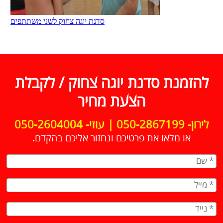
להזמנת סדנת יוגה צחוק / לקבלת
הצעת מחיר
לירון- 050-2867199 | עוזי- 050-2604004
או מלאו את פרטיכם ונחזור אליכם בהקדם.