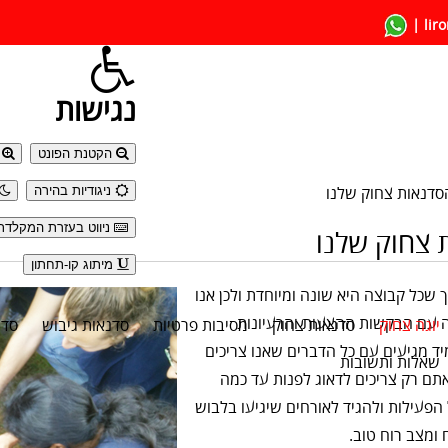
liro
נגישות
הקטנת הפונט
ה
ניגודיות בהירה
סדנאות צחוק שלנו
ניווט בעזרת המקלדת
 צחוק שלנו
מיתוג קו-תחתון
ך שכל קבוצה היא שונה ומיוחדת ולכן אנו
 עם הבקשות ההצעות והרעיונות
יוגה צחוק
סדנאות צחוק
מסיבות פרטיות
סדנאות גיבוש
סדנ
יד מגיעים עם כל הדברים שאנו צריכים
שאלות ותשובות
תם רק צריכים לדאוג לפנות עד כמה
הפעילות ולהגיד לאורחים שיגיעו בלבוש
 ומצב רוח טוב.