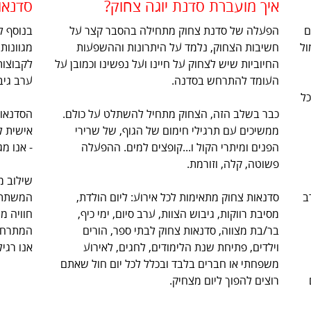
איך מועברת סדנת יוגה צחוק?
סדנאו
ם
הפעלה של סדנת צחוק מתחילה בהסבר קצר על
בנוסף ל
ול
חשיבות הצחוק, נלמד על היתרונות וההשפעות
מגוונות
החיוביות שיש לצחוק על חיינו ועל נפשינו וכמובן על
לקבוצות
העומד להתרחש בסדנה.
ערב גיבו
 הארץ משנת 2005, בכל
כבר בשלב הזה, הצחוק מתחיל להשתלט על כולם.
הסדנאות
ממשיכים עם תרגילי חימום של הגוף, של שרירי
אישית ל
הפנים ומיתרי הקול ו...קופצים למים. ההפעלה
- אנו מ
פשוטה, קלה, וזורמת.
שילוב מ
ב
סדנאות צחוק מתאימות לכל אירוע: ליום הולדת,
המשתתפ
מסיבת רווקות, גיבוש הצוות, ערב סיום, ימי כיף,
חוויה מ
בר/בת מצווה, סדנאות צחוק לבתי ספר, הורים
המתרחש
וילדים, פתיחת שנת הלימודים, לחגים, לאירוע
אנו רגיל
משפחתי או חברים בלבד ובכלל לכל יום חול שאתם
רוצים להפוך ליום מצחיק.