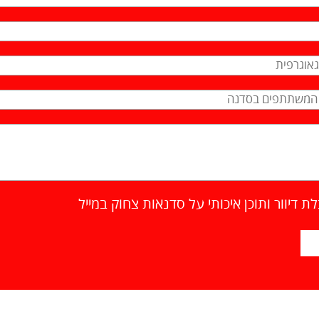
 דיוור ותוכן איכותי על סדנאות צחוק במייל