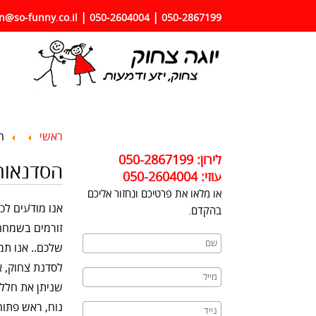
|
|
n@so-funny.co.il |
050-2604004
050-2867199
ראשי
ה
לירון: 050-2867199
הסדנאות
עוזי: 050-2604004
או מלאו את פרטיכם ונחזור אליכם
אנו מודעים לכ
בהקדם.
זורמים בשמחה
שלכם.. אנו תמ
לסדנת צחוק, א
שניתן את חלל 
נוח, ראש פתוח