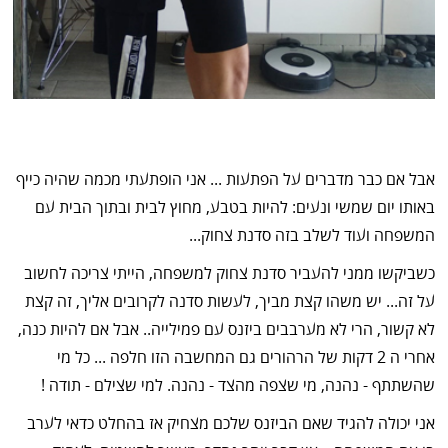
אבל אם כבר מדברים על הפתעות ... אני הופתעתי מכמה שהיה כייף
באותו יום שמשי ונעים: להיות בטבע, מחוץ לבית ובתוך הבית עם
המשפחה ועוד לשלב בזה סדנת צחוק...
כשביקשו ממני להעביר סדנת צחוק למשפחה, הייתי צריכה לחשוב
על זה... יש משהו קצת מביך, לעשות סדנה לקרובים אליך, זה קצת
לא קשור, הרי לא מערבבים ביזנס עם פמילייה.. אבל אם להיות כנה,
אחרי ה 2 דקות של הרהורים גם המחשבה הזו חלפה ... כל מי
שהשתתף - נהנה, מי שצפה מהצד - נהנה. למי שצילם - תודה !
אני יכולה להגיד שאם הביזנס שלכם מצחיק אז בהחלט כדאי לערב