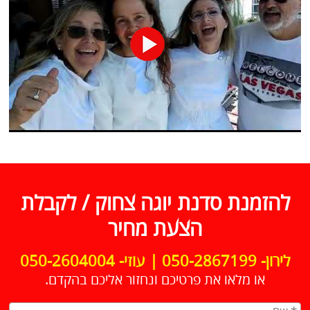
להזמנת סדנת יוגה צחוק / לקבלת
הצעת מחיר
לירון- 050-2867199 | עוזי- 050-2604004
או מלאו את פרטיכם ונחזור אליכם בהקדם.