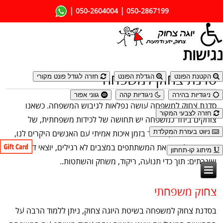
|
|
050-2604004
050-2867199
נגישות
סדנת צחוק למשפחה
הקטנת הפונט
הגדלת הפונט
חזרה לגודל פונט מקורי
ניגודיות בהירה
ניגודיות קהה
גווני אפור
סדנת צחוק למשפחה עושה נפלאות לגיבוש המשפחה. כשאנו
חזרה לצבעי המקור
צוחקים ביחד כמשפחה יש תחושה של לכידות משפחתית, של
ניווט בעזרת המקלדת
הרחבת הביחד, מדובר בזמן איכות אמיתי עם האנשים היקרים לנו,
אנו זוכים לראות את המשתתפים במצבים לא רגילים, יוצאי דופן ולא
מיתוג קו-תחתון
שיגרתים: תוך כדי תנועה, ריקוד, משחק והשתטות..
צחוק משפחתי
בסדנת צחוק למשפחה בשיטת היוגה צחוק, ניתן ללמוד הרבה על