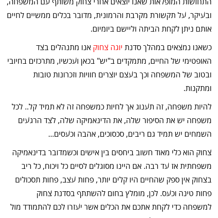
התחושות המופלאות שאנו יוצאים אחרי צחוק משותף עם המשפחה,
ובעיקר, על תקשורת מקרבת והרמונית, מדובר בכלים ממשיים לחיים
אותם ניתן לקחת הביתה וליישם ביומיום.
כשאנו נמצאים במהלך סדנת
יוגה צחוק
אנו מתנהלים בצד
האופטימי של החיים, מתמקדים ב"יש" בכאן ועכשיו, מתרכזים בחיובי
ובטוב של המשפחה וכך בעצם יוצרים חוויות וזכרונות טובות
ומתקנות.
להיות משפחה, זה תענוג אך לחיות כמשפחה זה לא תמיד קל.. לכל
משפחה יש את הסיפור שלה, את הדינאמיקה שלה, לצד הרגעים
השמחים יש תמיד גם ריבים, סכסוכים, אהבה וכעסים...
צחוק הוא כלי מאוד חשוב ביחסים בין אישים וכשמדובר בדינאמיקה
משפחתית אז עד רבה. אם היינו מסוגלים לסיים כל ויכוח, כל ריב
בצחוק אין ספק שהחיים היו קלים יותר, פחות עצב, פחות תסכולים
פחות טינה וכעס. לכן, מומלץ בחום להשתתף בסדנת צחוק
למשפחה כדי לקחת אתכם את הכלים אשר יעזרו לכם להתמודד מול