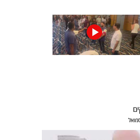
ים
סמואל