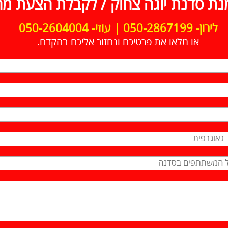
נת סדנת יוגה צחוק / לקבלת הצעת מח
לירון- 050-2867199 | עוזי- 050-2604004
או מלאו את פרטיכם ונחזור אליכם בהקדם.