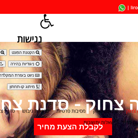
liro
נגישות
הקטנת הפונט
ה
ניגודיות בהירה
ניווט בעזרת המקלדת
מיתוג קו-תחתון
 צחוק
סדנאות צחוק
מסיבות פרטיות
סדנאות גיבוש
סדנת צחו
ת מחיר
שאלות ותשובות
לקבלת הצעת מחיר