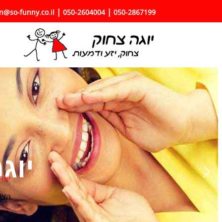
|
|
n@so-funny.co.il |
050-2604004
050-2867199
יוגה
הצע