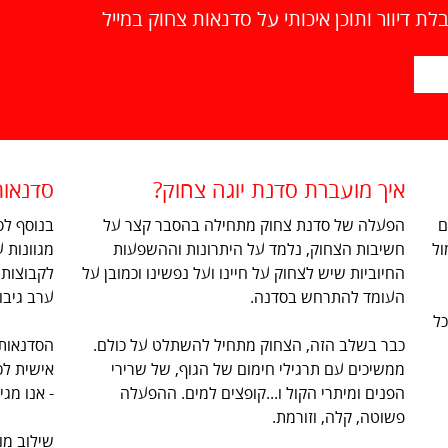
ת דיוור ותוכן איכותי על סדנאות צחוק במייל
איך מועברת סדנת יוגה צחוק?
סדנאות
ם
הפעלה של סדנת צחוק מתחילה בהסבר קצר על
בנוסף לס
ול
חשיבות הצחוק, נלמד על היתרונות וההשפעות
מגוונות 
החיוביות שיש לצחוק על חיינו ועל נפשינו וכמובן על
לקבוצות 
העומד להתרחש בסדנה.
ערב גיבוש
 הארץ משנת 2005, בכל
כבר בשלב הזה, הצחוק מתחיל להשתלט על כולם.
הסדנאות 
ממשיכים עם תרגילי חימום של הגוף, של שרירי
אישית לכ
הפנים ומיתרי הקול ו...קופצים למים. ההפעלה
- אנו מג
פשוטה, קלה, וזורמת.
שילוב מו