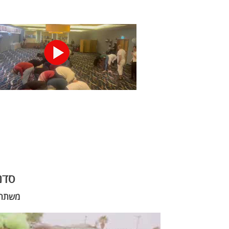
סדנ
משתתפי