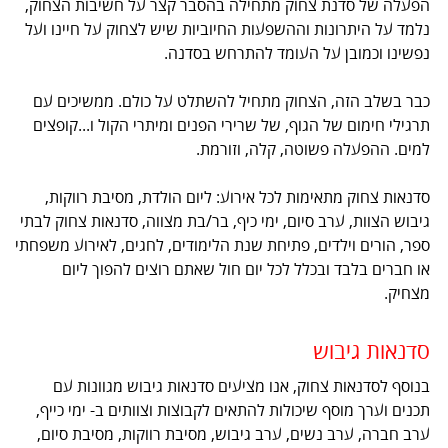
הפעלה של סדנת צחוק מתחילה בהסבר קצר על חשיבות הצחוק,
נלמד על היתרונות וההשפעות החיוביות שיש לצחוק על חיינו ועל
נפשינו וכמובן על העומד להתרחש בסדנה.
כבר בשלב הזה, הצחוק מתחיל להשתלט על כולם. ממשיכים עם
תרגילי חימום של הגוף, של שרירי הפנים ומיתרי הקול ו...קופצים
למים. ההפעלה פשוטה, קלה, וזורמת.
סדנאות צחוק מתאימות לכל אירוע: ליום הולדת, מסיבת רווקות,
גיבוש הצוות, ערב סיום, ימי כיף, בר/בת מצווה, סדנאות צחוק לבתי
ספר, הורים וילדים, פתיחת שנת הלימודים, לחגים, לאירוע משפחתי
או חברים בלבד ובכלל לכל יום חול שאתם רוצים להפוך ליום
מצחיק.
סדנאות גיבוש
בנוסף לסדנאות צחוק, אנו מציעים סדנאות גיבוש מגוונות עם
תכנים וערך מוסף שיכולות להתאים לקבוצות וצוותים ב- ימי כייף,
ערב חברה, ערב נשים, ערב גיבוש, מסיבת רווקות, מסיבת סיום,