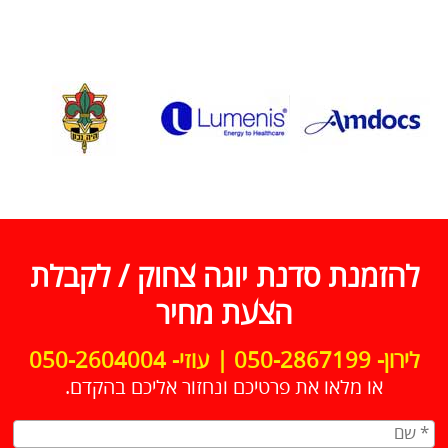
להזמנת סדנת יוגה צחוק / לקבלת
הצעת מחיר
לירון- 050-2867199 | עוזי- 050-2604004
או מלאו את פרטיכם ונחזור אליכם בהקדם.